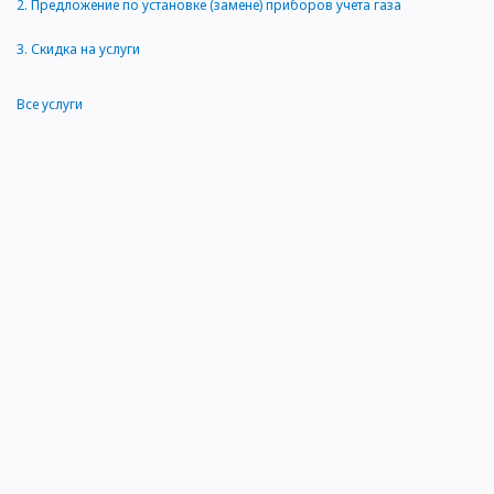
2.
Предложение по установке (замене) приборов учета газа
3.
Скидка на услуги
Все услуги
© 2009-2026 ООО «Газпром газораспределение Кострома»
Контактная информация
Сделано в дизайн-студии
«Медиасеть»
ООО «Газпром межрегионгаз»