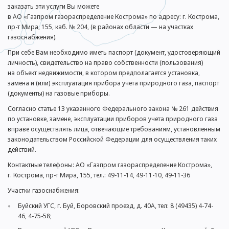
заказать эти услуги Вы можете
в
АО «Газпром газораспределение Кострома»
по адресу: г. Кострома,
пр-т
Мира, 155, каб. № 204, (в районах области — на участках
газоснабжения).
При себе Вам необходимо иметь паспорт (документ, удостоверяющий
личность), свидетельство на право собственности (пользования)
на объект недвижимости, в котором предполагается установка,
замена и (или) эксплуатация прибора учета природного газа, паспорт
(документы) на газовые приборы.
Согласно статье 13 указанного Федерального закона № 261 действия
по установке, замене, эксплуатации приборов учета природного газа
вправе осуществлять лица, отвечающие требованиям, установленным
законодательством Российской Федерации для осуществления таких
действий.
Контактные телефоны:
АО «Газпром газораспределение Кострома»
,
г. Кострома,
пр-т
Мира, 155, тел.:
49-11-14
,
49-11-10
,
49-11-36
Участки газоснабжения:
Буйский УГС, г. Буй, Боровский проезд, д. 40А, тел: 8 (49435) 4-74-
46, 4-75-58;