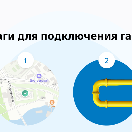
ги для подключения га
1
2