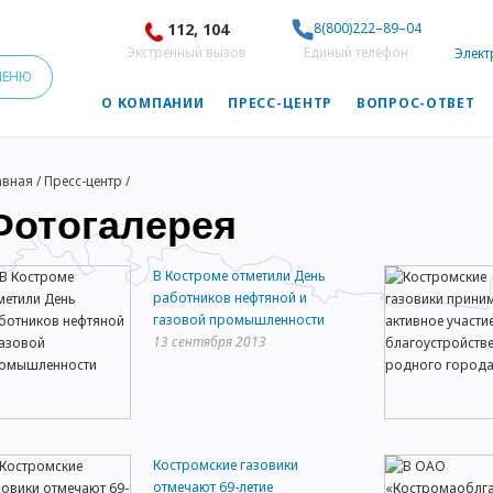
112, 104
8(800)222–89–04
Экстренный вызов
Единый телефон
Элект
МЕНЮ
О КОМПАНИИ
ПРЕСС-ЦЕНТР
ВОПРОС-ОТВЕТ
авная
/
Пресс-центр
/
Фотогалерея
В Костроме отметили День
работников нефтяной и
газовой промышленности
13 сентября 2013
Костромские газовики
отмечают 69-летие