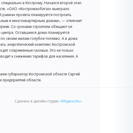
специально в Кострому. Начался второй этап
дств. «ОАО «Костромаоблгаз» выиграло
 В рамках проекта планируется построить
льным и многоквартирным домам», — отмечает
иев. Со сроками строители обещают не
о центра. Оставшиеся дома планируется
 по своим жилам голубое топливо. А в дома
есь энергетический комплекс Костромской
одят современные газовые. Это не только
иводит к снижению тарифов для населения. А
или губернатор Костромской области Сергей
х предприятий области.
Сделано в дизайн-студии
«Медиасеть»