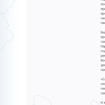
по
пр
пр
ча
ге
Ещ
пр
га
Па
го
ре
Ко
дл
га
«С
сл
га
газ
И 