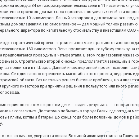
строили порядка 34 км газораспределительных сетей в 11 населенных пунк
иоритетных проектов для нас стало строительство уличных сетей с газопр
отяженностью 10 километров. Данный газопровод дал возможность подклю
стным домовладениям. Но самое главное — дал мощный толчок развитию 
нерального директора по капитальному строительству и инвестициям ОАО 
е один стратегический проект - строительство магистрального газопров
отяженностью 180 километров. Ветка проложит путь голубому топливу на с
за предполагается проводить в четыре этапа. В этом году газовики уже за
рфеньево. Строительство второй очереди предполагается завершить в город
ду газ появится и в г. Шарье. Данный инвестиционный проект позволит га
гиона. Сегодня сложно переоценить масштабы этого проекта, ведь речь ид
стромской области. Газ не только решает бытовые проблемы, но и являетс
я крупного инвестора при принятии решения в пользу того или иного реги
зопровода.
амое приятное в этом непростом деле — видеть результат», — говорят спе
ожно не согласиться. Достаточно побывать в городе Галич, где сегодня ме
зовые плиты, котлы и батареи. До конца года более половины домов в ра
у.
это только начало, уверяют газовики. Большой ажиотаж стоит и на Галичско