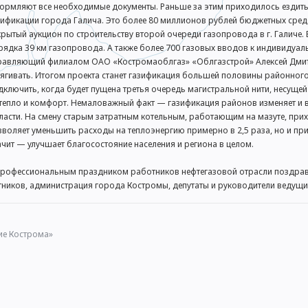
ормляют все необходимые документы. Раньше за этим приходилось ездить 
зификации города Галича. Это более 80 миллионов рублей бюджетных сре
крытый аукцион по строительству второй очереди газопровода в г. Галиче.
рядка 39 км газопровода. А также более 700 газовых вводов к индивидуа
равляющий филиалом ОАО «Костромаоблгаз» «Облгазстрой» Алексей Дмитр
тягивать. Итогом проекта станет газификация большей половины районног
дключить, когда будет пущена третья очередь магистральной нити, несущей
тепло и комфорт. Немаловажный факт — газификация районов изменяет и в
ласти. На смену старым затратным котельным, работающим на мазуте, прих
зволяет уменьшить расходы на теплоэнергию примерно в 2,5 раза, но и пр
ачит — улучшает благосостояние населения и региона в целом.
профессиональным праздником работников нефтегазовой отрасли поздрав
тников, администрация города Костромы, депутаты и руководители ведущи
ие Кострома»