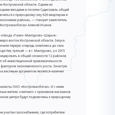
тах Костромской области. Одним из
оводами-вводами в поселке Судиславль общей
читься к природному газу 626 квартирам и
экономики района», — говорит заместитель
«Костромаоблгаз» Алексей Исаков.
ода-отвода «Галич–Мантурово–Шарья»
еверо-восток Костромской области. Запуск
кончили первую очередь комплекса до села
е Нее, третьей — в г. Мантурово, а к 2015
зифицировать в общей сложности 12 районов
ет об инвестиционной привлекательности
я фактором экономического роста. Зачастую
она весомым аргументом является наличие
циалисты ОАО «Костромаоблгаз». И с ними
стные жители «сметают» с прилавков магазинов
йонном центре будут подключены к природному
м участке газоснабжения, где потребители