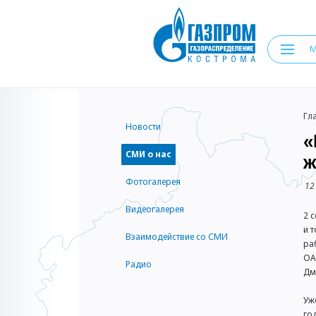
Гл
Новости
«
СМИ о нас
ж
Фотогалерея
12
Видеогалерея
2 
и 
Взаимодействие со СМИ
ра
ОА
Радио
Дм
Уж
го