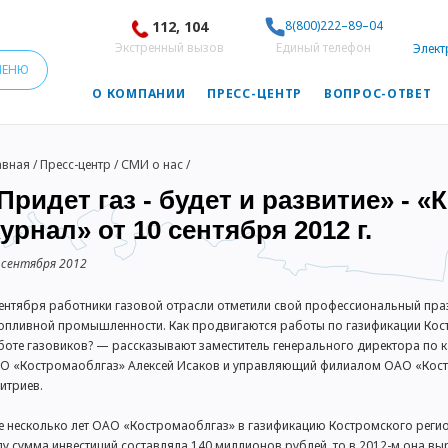
112, 104
8(800)222–89–04
Экстренный вызов
Единый телефон
Элект
МЕНЮ
О КОМПАНИИ
ПРЕСС-ЦЕНТР
ВОПРОС-ОТВЕТ
авная
/
Пресс-центр
/
СМИ о нас
/
Придет газ - будет и развитие» - 
урнал» от 10 сентября 2012 г.
 сентября 2012
сентября работники газовой отрасли отметили свой профессиональный пра
топливной промышленности. Как продвигаются работы по газификации Кост
боте газовиков? — рассказывают заместитель генерального директора по к
О «Костромаоблгаз» Алексей Исаков и управляющий филиалом ОАО «Кост
итриев.
е несколько лет ОАО «Костромаоблгаз» в газификацию Костромского регион
ду сумма инвестиций составляла 140 миллионов рублей, то в 2012-м она вы