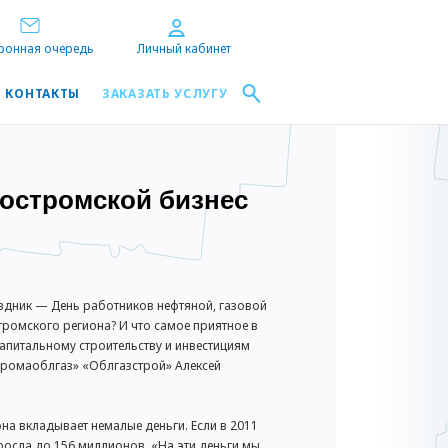
ронная очередь
Личный кабинет
КОНТАКТЫ
ЗАКАЗАТЬ УСЛУГУ
«Костромской бизнес
здник — День работников нефтяной, газовой
ромского региона? И что самое приятное в
апитальному строительству и инвестициям
ромаоблгаз» «Облгазстрой» Алексей
а вкладывает немалые деньги. Если в 2011
росла до 156 миллионов. «На эти деньги мы