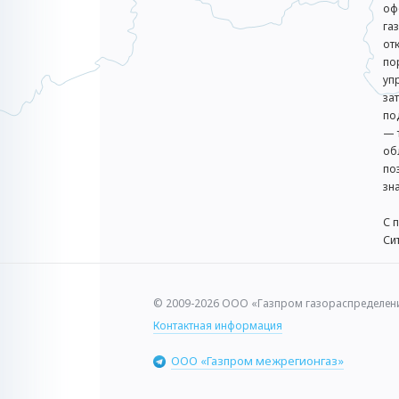
оф
га
от
по
уп
за
по
— 
об
по
зн
С 
Си
© 2009-2026 ООО «Газпром газораспределен
Контактная информация
ООО «Газпром межрегионгаз»