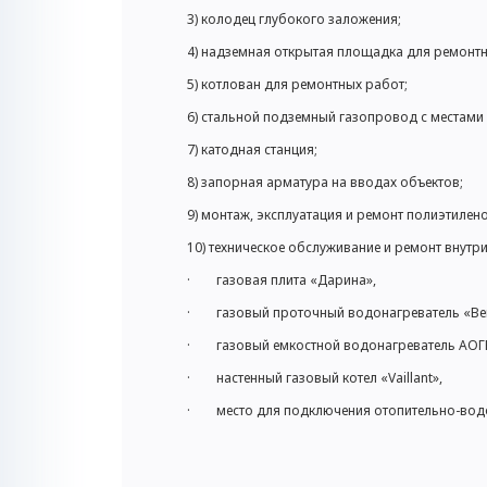
3) колодец глубокого заложения;
4) надземная открытая площадка для ремонтн
5) котлован для ремонтных работ;
6) стальной подземный газопровод с местам
7) катодная станция;
8) запорная арматура на вводах объектов;
9) монтаж, эксплуатация и ремонт полиэтиле
10) техническое обслуживание и ремонт внут
· газовая плита «Дарина»,
· газовый проточный водонагреватель «Ве
· газовый емкостной водонагреватель АОГВ
· настенный газовый котел «Vaillant»,
· место для подключения отопительно-водо