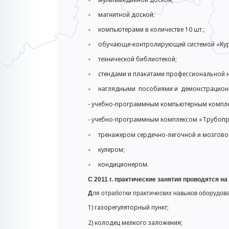
магнитной доской;
компьютерами в количестве 10 шт.;
обучающе-контролирующей системой «Кур
технической библиотекой;
стендами и плакатами профессиональной 
наглядными пособиями и демонстрацион
- учебно-программным компьютерным компле
- учебно-программным комплексом «Трубоп
тренажером сердечно-легочной и мозговой
кулером;
кондиционером.
С 2011 г. практические занятия проводятся н
Д
ля отработки практических навыков оборудова
1) газорегуляторный пункт;
2) колодец мелкого заложения;