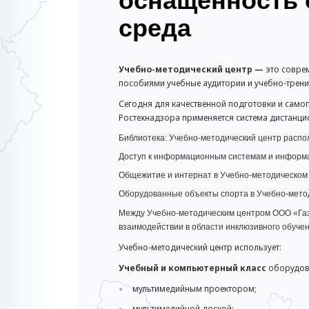
оснащенность 
среда
Учебно-методический центр —
это
совре
пособиями учебные аудитории и учебно-трен
Сегодня для качественной подготовки и самоп
Ростехнадзора применяется система дистанц
Библиотека: Учебно-методический центр распо
Доступ к информационным системам и информац
Общежитие и интернат в Учебно-методическом 
Оборудованные объекты спорта в Учебно-метод
Между Учебно-методическим центром ООО «Газ
взаимодействии в области инклюзивного обуче
Учебно-методический центр использует:
Учебный и компьютерный класс
оборудов
мультимедийным проектором;
мультимедийной доской;