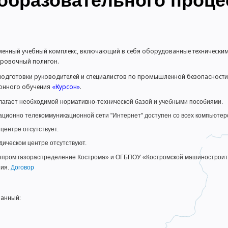
образовательного проце
менный учебный комплекс, включающий в себя оборудованные техническим
ировочный полигон.
одготовки руководителей и специалистов по промышленной безопасности, а
ионного обучения
«Курсон»
.
лагает необходимой нормативно-технической базой и учебными пособиями.
ионно телекоммуникационной сети "Интернет" доступен со всех компьютеро
центре отсутствует.
ическом центре отсутствуют.
пром газораспределение Кострома» и ОГБПОУ «Костромской машиностроите
ния.
Договор
анный: