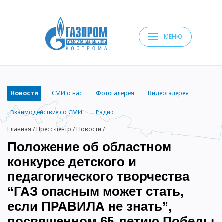
МЕНЮ
Новости
СМИ о нас
Фотогалерея
Видеогалерея
Взаимодействие со СМИ
Радио
Главная
/
Пресс-центр
/
Новости
/
Положение об областном
конкурсе детского и
педагогического творчества
“ГАЗ опасным может стать,
если ПРАВИЛА не знать”,
посвященном 65-летию Победы